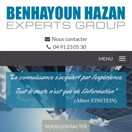
Nous contacter
04 91 23 05 30
Togg
navi
"La connaissance s’acquiert par l’expérience.
Tout le reste n’est que de l’information"
(Albert EINSTEIN)
NOUS CONTACTER