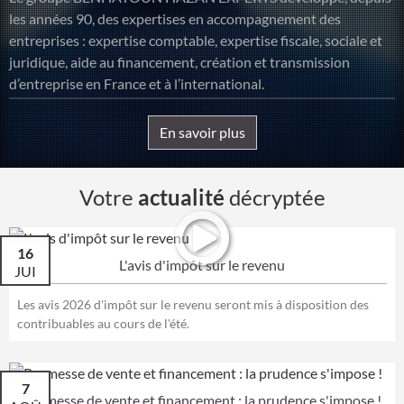
les années 90, des expertises en accompagnement des
entreprises : expertise comptable, expertise fiscale, sociale et
juridique, aide au financement, création et transmission
d’entreprise en France et à l’international.
En savoir plus
Votre
actualité
décryptée
16
L'avis d'impôt sur le revenu
JUI
Les avis 2026 d'impôt sur le revenu seront mis à disposition des
contribuables au cours de l'été.
7
Promesse de vente et financement : la prudence s'impose !